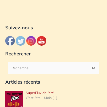
Suivez-nous
Rechercher
R
e
Articles récents
c
h
SuperFlux de l’été
e
C’est l’été… Mais
[…]
r