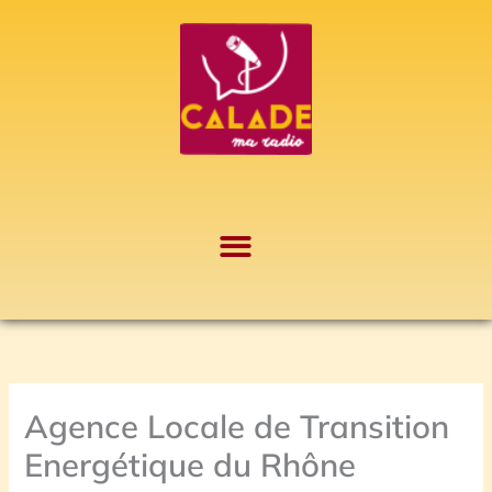
Aller
A
au
r
contenu
c
h
i
v
e
s
Agence Locale de Transition
Energétique du Rhône