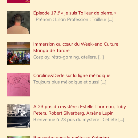
c
Épisode 17 // « Je suis Tailleur de pierre. »
h
Prénom : Lilian Profession : Tailleur
[…]
e
r
Immersion au cœur du Week-end Culture
:
Manga de Tarare
Cosplay, rétro-gaming, ateliers,
[…]
Caroline&Dede sur la ligne mélodique
Toujours plus mélodique et aussi
[…]
A 23 pas du mystère : Estelle Tharreau, Toby
Peters, Robert Silverberg, Arsène Lupin
Bienvenue à 23 pas du mystère ! Cet été
[…]
Rencontre avec la poétesse Katerina