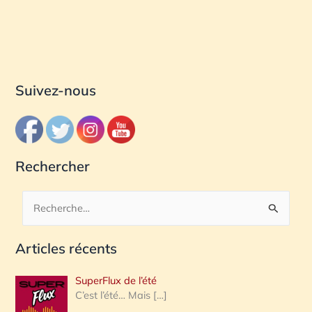
Suivez-nous
Rechercher
R
e
Articles récents
c
h
SuperFlux de l’été
e
C’est l’été… Mais
[…]
r