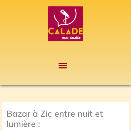
Aller
A
au
r
contenu
c
h
i
v
e
s
Bazar à Zic entre nuit et
lumière :