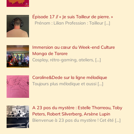
c
Épisode 17 // « Je suis Tailleur de pierre. »
h
Prénom : Lilian Profession : Tailleur
[…]
e
r
Immersion au cœur du Week-end Culture
:
Manga de Tarare
Cosplay, rétro-gaming, ateliers,
[…]
Caroline&Dede sur la ligne mélodique
Toujours plus mélodique et aussi
[…]
A 23 pas du mystère : Estelle Tharreau, Toby
Peters, Robert Silverberg, Arsène Lupin
Bienvenue à 23 pas du mystère ! Cet été
[…]