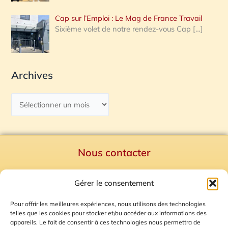
Cap sur l’Emploi : Le Mag de France Travail
Sixième volet de notre rendez-vous Cap
[…]
Archives
Nous contacter
Politique de confidentialité
Gérer le consentement
Mentions Légales
Plan du site
Pour offrir les meilleures expériences, nous utilisons des technologies
telles que les cookies pour stocker et/ou accéder aux informations des
Gestion des Cookies
appareils. Le fait de consentir à ces technologies nous permettra de