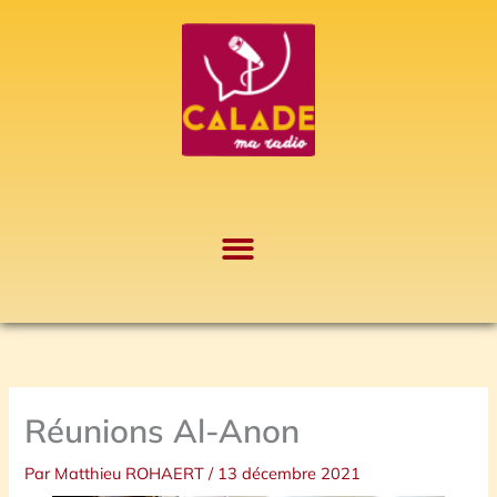
Aller
A
au
r
contenu
c
h
i
v
e
s
Réunions Al-Anon
Par
Matthieu ROHAERT
/
13 décembre 2021