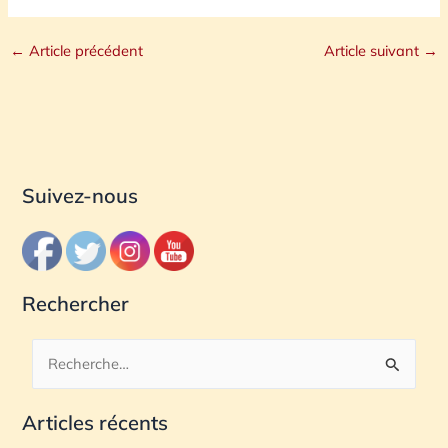
←
Article précédent
Article suivant
→
Suivez-nous
Rechercher
R
e
Articles récents
c