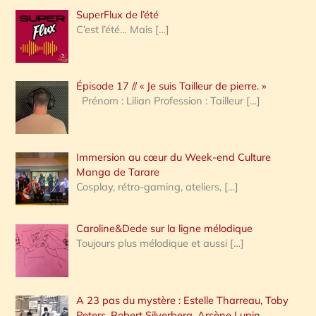
h
SuperFlux de l’été
e
C’est l’été… Mais
[…]
r
c
Épisode 17 // « Je suis Tailleur de pierre. »
h
Prénom : Lilian Profession : Tailleur
[…]
e
r
Immersion au cœur du Week-end Culture
:
Manga de Tarare
Cosplay, rétro-gaming, ateliers,
[…]
Caroline&Dede sur la ligne mélodique
Toujours plus mélodique et aussi
[…]
A 23 pas du mystère : Estelle Tharreau, Toby
Peters, Robert Silverberg, Arsène Lupin