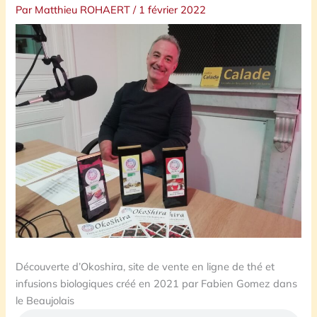
Par
Matthieu ROHAERT
/
1 février 2022
Découverte d’Okoshira, site de vente en ligne de thé et
infusions biologiques créé en 2021 par Fabien Gomez dans
le Beaujolais