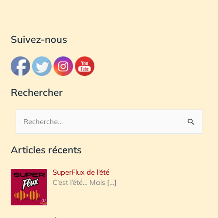
Suivez-nous
Rechercher
R
e
Articles récents
c
h
SuperFlux de l’été
e
C’est l’été… Mais
[…]
r
c