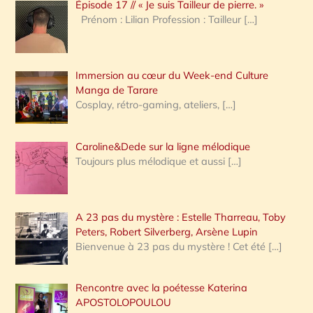
Épisode 17 // « Je suis Tailleur de pierre. »
h
Prénom : Lilian Profession : Tailleur
[…]
e
r
Immersion au cœur du Week-end Culture
:
Manga de Tarare
Cosplay, rétro-gaming, ateliers,
[…]
Caroline&Dede sur la ligne mélodique
Toujours plus mélodique et aussi
[…]
A 23 pas du mystère : Estelle Tharreau, Toby
Peters, Robert Silverberg, Arsène Lupin
Bienvenue à 23 pas du mystère ! Cet été
[…]
Rencontre avec la poétesse Katerina
APOSTOLOPOULOU