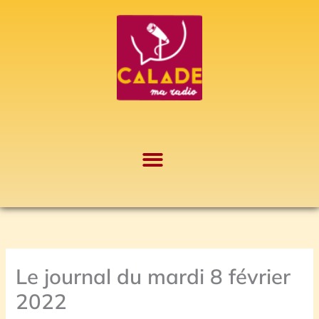
Aller
A
au
r
contenu
c
h
i
v
e
s
Le journal du mardi 8 février
2022