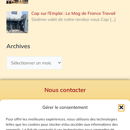
Cap sur l’Emploi : Le Mag de France Travail
Sixième volet de notre rendez-vous Cap
[…]
Archives
Nous contacter
Politique de confidentialité
Gérer le consentement
Mentions Légales
Plan du site
Pour offrir les meilleures expériences, nous utilisons des technologies
telles que les cookies pour stocker et/ou accéder aux informations des
Gestion des Cookies
appareils. Le fait de consentir à ces technologies nous permettra de