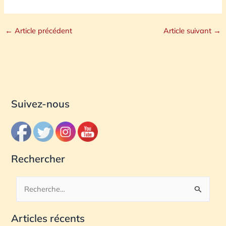
←
Article précédent
Article suivant
→
Suivez-nous
Rechercher
R
e
Articles récents
c