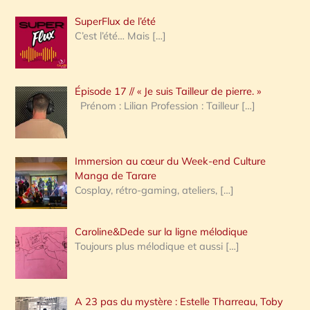
h
SuperFlux de l’été
e
C’est l’été… Mais
[…]
r
c
Épisode 17 // « Je suis Tailleur de pierre. »
h
Prénom : Lilian Profession : Tailleur
[…]
e
r
Immersion au cœur du Week-end Culture
:
Manga de Tarare
Cosplay, rétro-gaming, ateliers,
[…]
Caroline&Dede sur la ligne mélodique
Toujours plus mélodique et aussi
[…]
A 23 pas du mystère : Estelle Tharreau, Toby