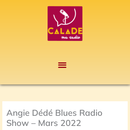
Aller
A
au
r
contenu
c
h
i
v
e
s
Angie Dédé Blues Radio
Show – Mars 2022