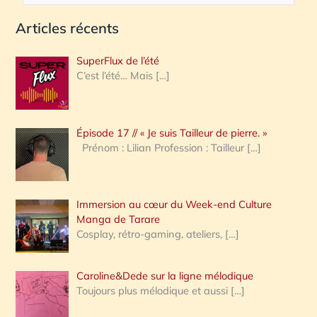
e
Articles récents
c
h
SuperFlux de l’été
e
C’est l’été… Mais
[…]
r
c
Épisode 17 // « Je suis Tailleur de pierre. »
h
Prénom : Lilian Profession : Tailleur
[…]
e
r
Immersion au cœur du Week-end Culture
:
Manga de Tarare
Cosplay, rétro-gaming, ateliers,
[…]
Caroline&Dede sur la ligne mélodique
Toujours plus mélodique et aussi
[…]