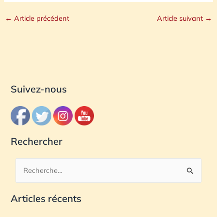
←
Article précédent
Article suivant
→
Suivez-nous
Rechercher
R
e
Articles récents
c
h