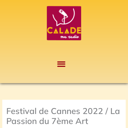
Aller
A
au
r
contenu
c
h
i
v
e
s
Festival de Cannes 2022 / La
Passion du 7ème Art