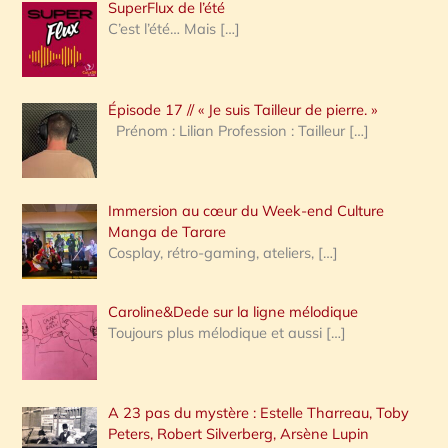
SuperFlux de l’été
e
C’est l’été… Mais
[…]
r
c
Épisode 17 // « Je suis Tailleur de pierre. »
h
Prénom : Lilian Profession : Tailleur
[…]
e
r
Immersion au cœur du Week-end Culture
:
Manga de Tarare
Cosplay, rétro-gaming, ateliers,
[…]
Caroline&Dede sur la ligne mélodique
Toujours plus mélodique et aussi
[…]
A 23 pas du mystère : Estelle Tharreau, Toby
Peters, Robert Silverberg, Arsène Lupin