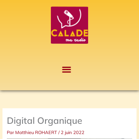
Aller
A
au
r
contenu
c
h
i
v
e
s
Digital Organique
Par
Matthieu ROHAERT
/
2 juin 2022