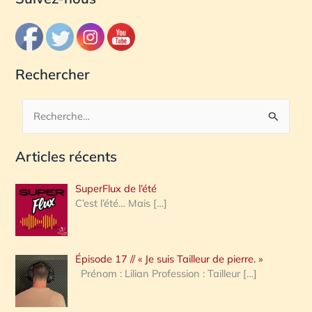
Rechercher
R
e
Articles récents
c
h
SuperFlux de l’été
e
C’est l’été… Mais
[…]
r
c
Épisode 17 // « Je suis Tailleur de pierre. »
h
Prénom : Lilian Profession : Tailleur
[…]
e
r