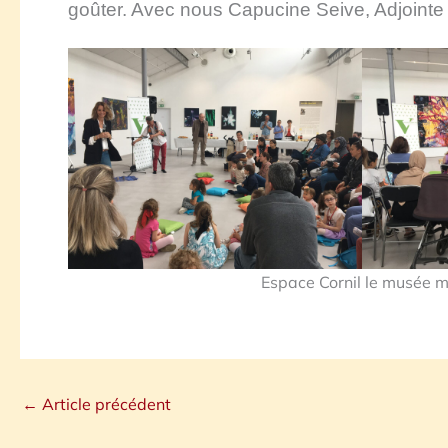
goût
er
.
Avec nous Capucine Seive, Adjointe dé
Espace Cornil le musée m
←
Article précédent