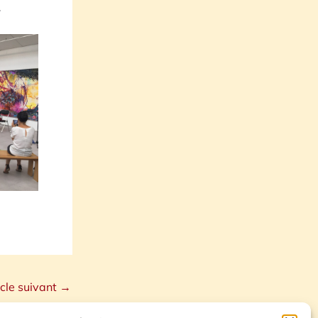
.
icle suivant
→