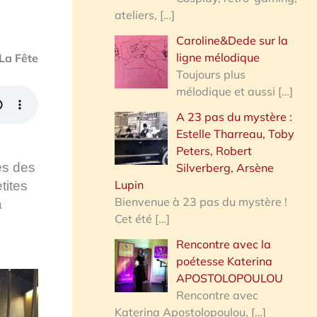
ateliers,
[…]
Caroline&Dede sur la
ligne mélodique
 La Fête
Toujours plus
mélodique et aussi
[…]
A 23 pas du mystère :
Estelle Tharreau, Toby
Peters, Robert
es des
Silverberg, Arsène
Lupin
tites
Bienvenue à 23 pas du mystère !
a
Cet été
[…]
Rencontre avec la
poétesse Katerina
APOSTOLOPOULOU
Rencontre avec
Katerina Apostolopoulou,
[…]