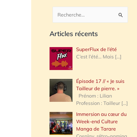
R
e
Articles récents
c
h
SuperFlux de l’été
e
C’est l’été… Mais
[…]
r
c
Épisode 17 // « Je suis
h
Tailleur de pierre. »
e
Prénom : Lilian
Profession : Tailleur
[…]
r
Immersion au cœur du
Week-end Culture
:
Manga de Tarare
Cosplay, rétro-gaming,