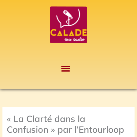
Aller
A
au
r
contenu
c
h
i
v
e
s
« La Clarté dans la
Confusion » par l’Entourloop