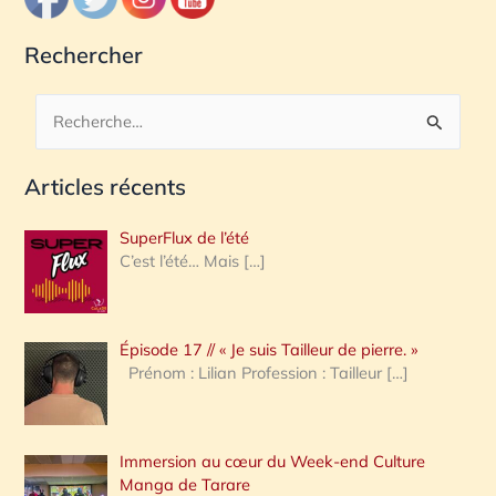
Rechercher
R
e
Articles récents
c
h
SuperFlux de l’été
e
C’est l’été… Mais
[…]
r
c
Épisode 17 // « Je suis Tailleur de pierre. »
h
Prénom : Lilian Profession : Tailleur
[…]
e
r
Immersion au cœur du Week-end Culture
:
Manga de Tarare