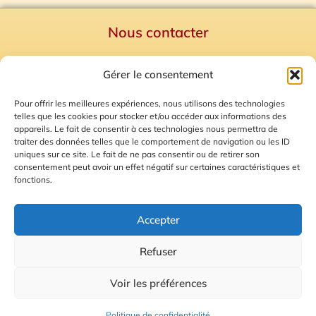
Nous contacter
Politique de confidentialité
Gérer le consentement
Mentions Légales
Plan du site
Pour offrir les meilleures expériences, nous utilisons des technologies
telles que les cookies pour stocker et/ou accéder aux informations des
Gestion des Cookies
appareils. Le fait de consentir à ces technologies nous permettra de
traiter des données telles que le comportement de navigation ou les ID
uniques sur ce site. Le fait de ne pas consentir ou de retirer son
consentement peut avoir un effet négatif sur certaines caractéristiques et
fonctions.
Accepter
Refuser
© 2026 Radio Calade
Voir les préférences
Ecoutez le direct
Politique de confidentialité