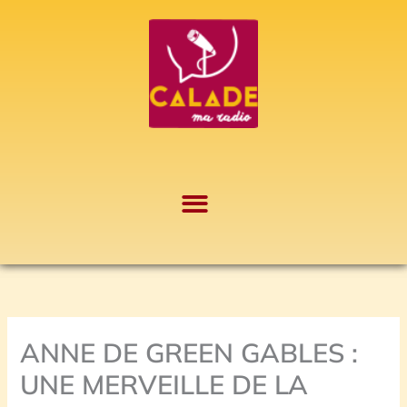
Aller
A
au
r
contenu
c
h
i
v
e
s
ANNE DE GREEN GABLES :
UNE MERVEILLE DE LA