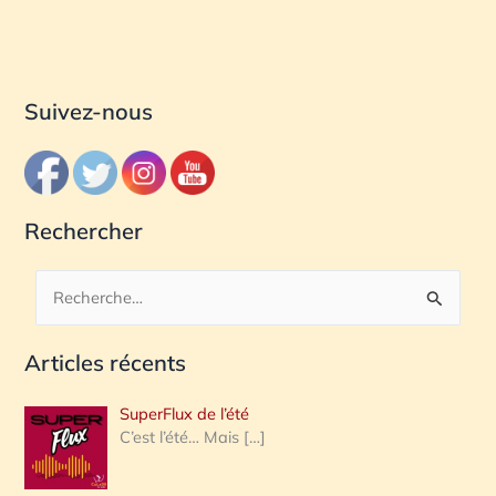
Suivez-nous
Rechercher
R
e
Articles récents
c
h
SuperFlux de l’été
e
C’est l’été… Mais
[…]
r
c