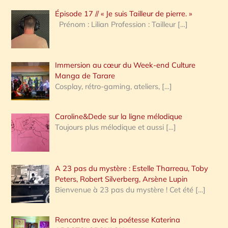
Épisode 17 // « Je suis Tailleur de pierre. »
h
Prénom : Lilian Profession : Tailleur
[…]
e
r
Immersion au cœur du Week-end Culture
:
Manga de Tarare
Cosplay, rétro-gaming, ateliers,
[…]
Caroline&Dede sur la ligne mélodique
Toujours plus mélodique et aussi
[…]
A 23 pas du mystère : Estelle Tharreau, Toby
Peters, Robert Silverberg, Arsène Lupin
Bienvenue à 23 pas du mystère ! Cet été
[…]
Rencontre avec la poétesse Katerina