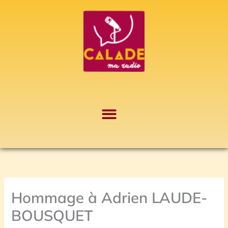
Aller
A
au
r
contenu
c
h
i
v
e
s
Hommage à Adrien LAUDE-
BOUSQUET