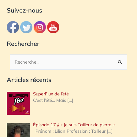
Suivez-nous
Rechercher
R
e
Articles récents
c
h
SuperFlux de l’été
e
C’est l’été… Mais
[…]
r
c
Épisode 17 // « Je suis Tailleur de pierre. »
h
Prénom : Lilian Profession : Tailleur
[…]
e