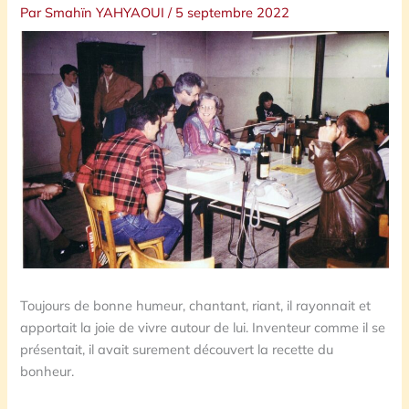
Par
Smahïn YAHYAOUI
/
5 septembre 2022
Toujours de bonne humeur, chantant, riant, il rayonnait et
apportait la joie de vivre autour de lui. Inventeur comme il se
présentait, il avait surement découvert la recette du
bonheur.