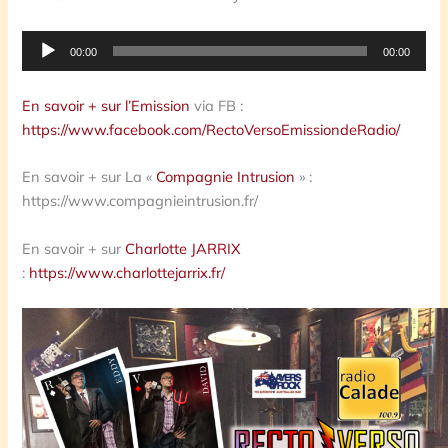
Lecteur
00:00
00:00
audio
En savoir + sur l’Emission
via FB :
https://www.facebook.com/RectoVersoEmissiondeRadio/
En savoir + sur La «
Compagnie Intrusion
» :
https://www.compagnieintrusion.fr/
En savoir + sur
Charlotte JARRIX
:
https://www.charlottejarrix.fr/