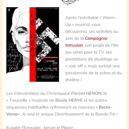
Après l’inévitable « Warm-
Up » musical, vous
découvrirez ses activités au
sein de la
Compagnie
Intrusion
, son projet de Film
(ou série) pour la TV, ses
prestations de doublage ou
« voix-off », mais surtout une
passionnée de la scène et du
théâtre !
Les interventions du Chroniqueur
Florent HENON
, la
« Trouvaille » musicale de
Basile HERVE
et les autres
séquences habituelles rythmeront ce nouveau «
Recto-
Verso
« , le seul et unique Divertissement de la Bande Fm !
Ecouter l’Emission : lancer le Player :