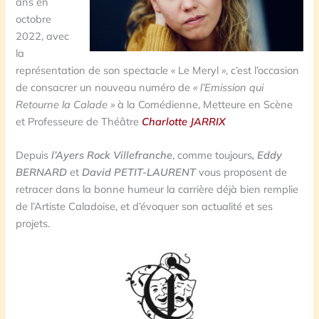
ans en
octobre
2022, avec
la
représentation de son spectacle « Le Meryl », c’est l’occasion
de consacrer un nouveau numéro de
« l’Emission qui
Retourne la Calade »
à la Comédienne, Metteure en Scène
et Professeure de Théâtre
Charlotte JARRIX
Depuis
l’Ayers Rock Villefranche
, comme toujours
, Eddy
BERNARD
et
David PETIT-LAURENT
vous proposent de
retracer dans la bonne humeur la carrière déjà bien remplie
de l’Artiste Caladoise, et d’évoquer son actualité et ses
projets.