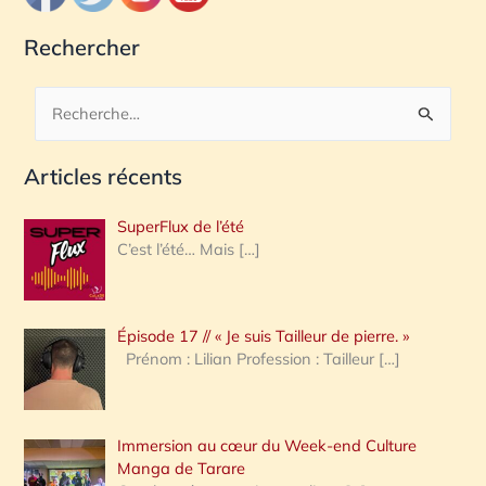
Rechercher
R
e
Articles récents
c
h
SuperFlux de l’été
e
C’est l’été… Mais
[…]
r
c
Épisode 17 // « Je suis Tailleur de pierre. »
h
Prénom : Lilian Profession : Tailleur
[…]
e
r
Immersion au cœur du Week-end Culture
:
Manga de Tarare