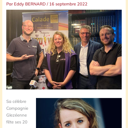
Par
Eddy BERNARD
/
16 septembre 2022
Sa célèbre
Compagnie
Glezéenne
fête ses 20