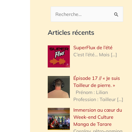
R
e
Articles récents
c
h
SuperFlux de l’été
e
C’est l’été… Mais
[…]
r
c
Épisode 17 // « Je suis
h
Tailleur de pierre. »
e
Prénom : Lilian
Profession : Tailleur
[…]
r
Immersion au cœur du
Week-end Culture
:
Manga de Tarare
Cosplay, rétro-gaming,