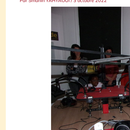
Par
Smahïn YAHYAOUI
/
3 octobre 2022