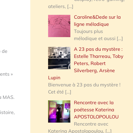
ateliers,
[…]
Caroline&Dede sur la
ligne mélodique
Toujours plus
mélodique et aussi
[…]
A 23 pas du mystère :
e de
Estelle Tharreau, Toby
Peters, Robert
Silverberg, Arsène
ents »
Lupin
Bienvenue à 23 pas du mystère !
Cet été
[…]
la MAS.
Rencontre avec la
poétesse Katerina
stoire,
APOSTOLOPOULOU
Rencontre avec
Katerina Apostolopoulou,
[…]