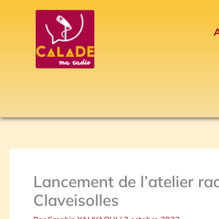
Aller
au
A
contenu
Lancement de l’atelier r
Claveisolles