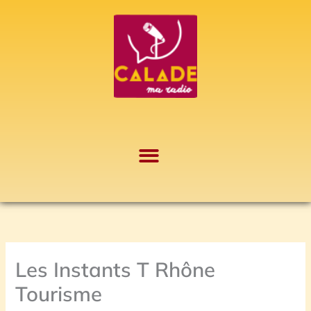
Aller
A
au
r
contenu
c
h
i
v
e
s
Les Instants T Rhône
Tourisme