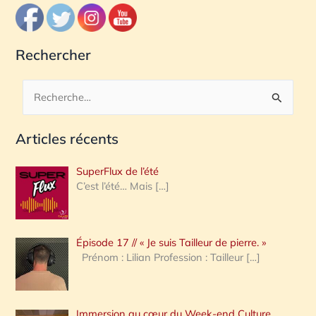
Rechercher
R
e
Articles récents
c
h
SuperFlux de l’été
e
C’est l’été… Mais
[…]
r
c
Épisode 17 // « Je suis Tailleur de pierre. »
h
Prénom : Lilian Profession : Tailleur
[…]
e
r
Immersion au cœur du Week-end Culture