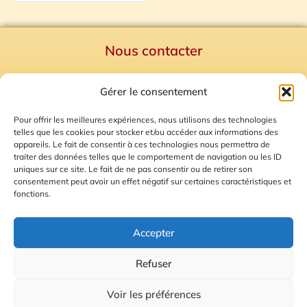
Nous contacter
Politique de confidentialité
Gérer le consentement
Mentions Légales
Plan du site
Pour offrir les meilleures expériences, nous utilisons des technologies
telles que les cookies pour stocker et/ou accéder aux informations des
Gestion des Cookies
appareils. Le fait de consentir à ces technologies nous permettra de
traiter des données telles que le comportement de navigation ou les ID
uniques sur ce site. Le fait de ne pas consentir ou de retirer son
consentement peut avoir un effet négatif sur certaines caractéristiques et
fonctions.
Accepter
Refuser
© 2026 Radio Calade
Voir les préférences