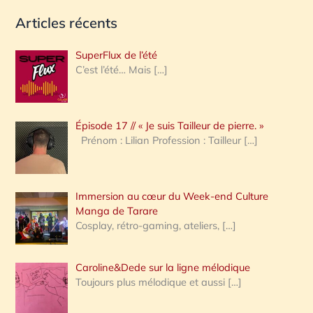
e
Articles récents
c
h
SuperFlux de l’été
e
C’est l’été… Mais
[…]
r
c
Épisode 17 // « Je suis Tailleur de pierre. »
h
Prénom : Lilian Profession : Tailleur
[…]
e
r
Immersion au cœur du Week-end Culture
:
Manga de Tarare
Cosplay, rétro-gaming, ateliers,
[…]
Caroline&Dede sur la ligne mélodique
Toujours plus mélodique et aussi
[…]