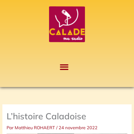
Aller
A
au
r
contenu
c
h
i
v
e
s
L’histoire Caladoise
Par
Matthieu ROHAERT
/
24 novembre 2022