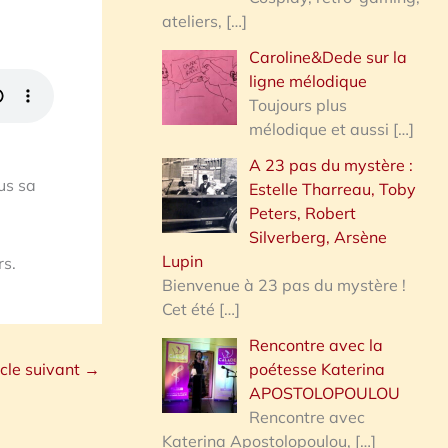
ateliers,
[…]
Caroline&Dede sur la
ligne mélodique
Toujours plus
mélodique et aussi
[…]
A 23 pas du mystère :
us sa
Estelle Tharreau, Toby
Peters, Robert
Silverberg, Arsène
Lupin
rs.
Bienvenue à 23 pas du mystère !
Cet été
[…]
Rencontre avec la
icle suivant
→
poétesse Katerina
APOSTOLOPOULOU
Rencontre avec
Katerina Apostolopoulou,
[…]