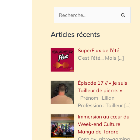
R
e
Articles récents
c
h
SuperFlux de l’été
e
C’est l’été… Mais
[…]
r
c
Épisode 17 // « Je suis
h
Tailleur de pierre. »
e
Prénom : Lilian
Profession : Tailleur
[…]
r
Immersion au cœur du
Week-end Culture
:
Manga de Tarare
Cosplay, rétro-gaming,