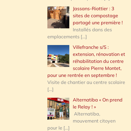
Jassans-Riottier : 3
sites de compostage
partagé une première !
Installés dans des
emplacements
[…]
Villefranche s/S :
extension, rénovation et
réhabilitation du centre
scolaire Pierre Montet,
pour une rentrée en septembre !
Visite de chantier au centre scolaire
[…]
Alternatiba « On prend
le Relay ! »
Alternatiba,
mouvement citoyen
pour le
[…]