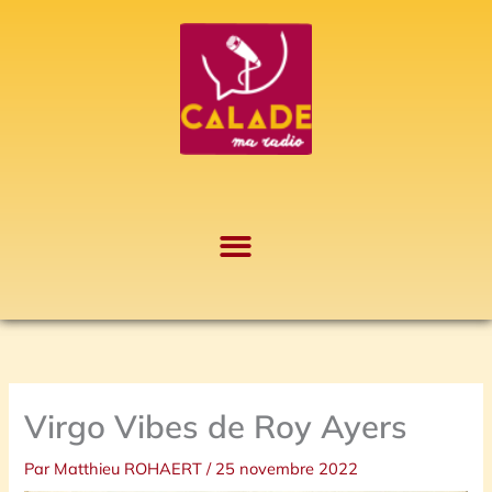
Aller
A
au
r
contenu
c
h
i
v
e
s
Virgo Vibes de Roy Ayers
Par
Matthieu ROHAERT
/
25 novembre 2022