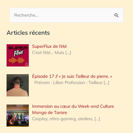
R
e
Articles récents
c
h
SuperFlux de l’été
e
C’est l’été… Mais
[…]
r
c
Épisode 17 // « Je suis Tailleur de pierre. »
h
Prénom : Lilian Profession : Tailleur
[…]
e
r
Immersion au cœur du Week-end Culture
:
Manga de Tarare
Cosplay, rétro-gaming, ateliers,
[…]