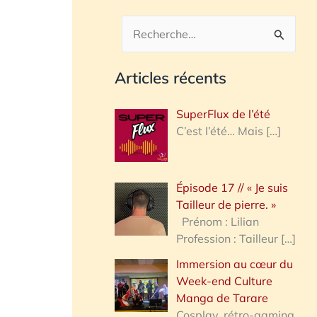
R
e
Articles récents
c
h
SuperFlux de l’été
e
C’est l’été… Mais
[…]
r
c
Épisode 17 // « Je suis
h
Tailleur de pierre. »
e
Prénom : Lilian
Profession : Tailleur
[…]
r
Immersion au cœur du
Week-end Culture
:
Manga de Tarare
Cosplay, rétro-gaming,