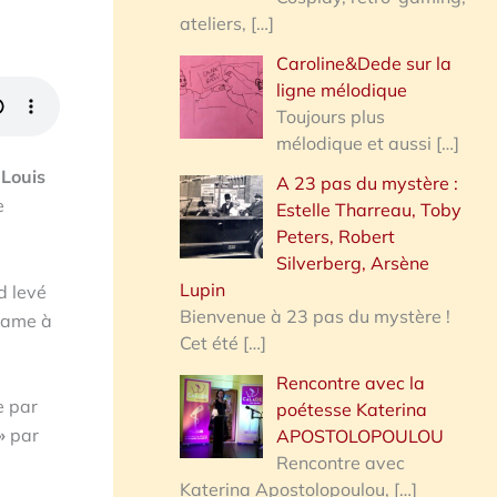
ateliers,
[…]
Caroline&Dede sur la
ligne mélodique
Toujours plus
mélodique et aussi
[…]
 Louis
A 23 pas du mystère :
e
Estelle Tharreau, Toby
Peters, Robert
Silverberg, Arsène
Lupin
d levé
Bienvenue à 23 pas du mystère !
-Dame à
Cet été
[…]
Rencontre avec la
e par
poétesse Katerina
»
par
APOSTOLOPOULOU
Rencontre avec
Katerina Apostolopoulou,
[…]