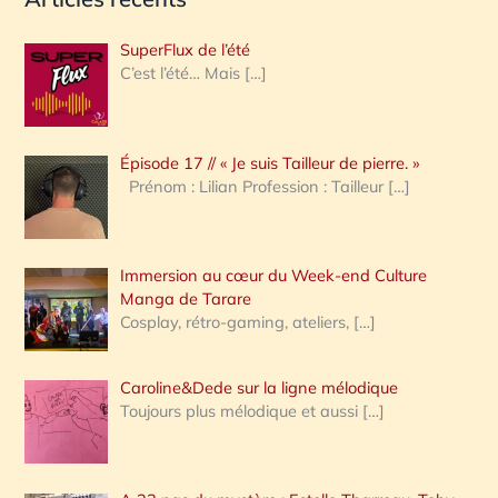
c
h
SuperFlux de l’été
e
C’est l’été… Mais
[…]
r
c
Épisode 17 // « Je suis Tailleur de pierre. »
h
Prénom : Lilian Profession : Tailleur
[…]
e
r
Immersion au cœur du Week-end Culture
:
Manga de Tarare
Cosplay, rétro-gaming, ateliers,
[…]
Caroline&Dede sur la ligne mélodique
Toujours plus mélodique et aussi
[…]