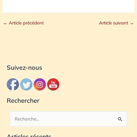
←
Article précédent
Article suivant
→
Suivez-nous
Rechercher
R
e
Articles récents