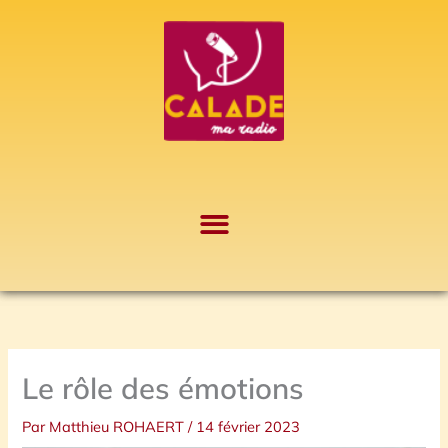
Aller
A
au
r
contenu
c
h
i
v
e
s
Le rôle des émotions
Par
Matthieu ROHAERT
/
14 février 2023