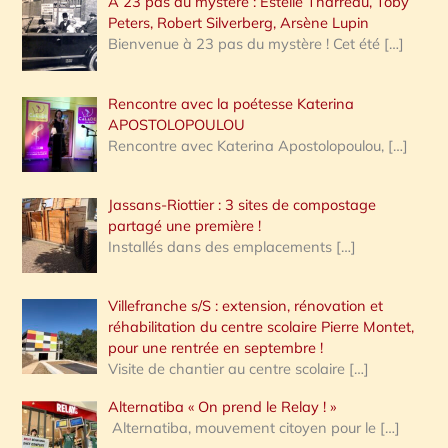
A 23 pas du mystère : Estelle Tharreau, Toby
Peters, Robert Silverberg, Arsène Lupin
Bienvenue à 23 pas du mystère ! Cet été
[…]
Rencontre avec la poétesse Katerina
APOSTOLOPOULOU
Rencontre avec Katerina Apostolopoulou,
[…]
Jassans-Riottier : 3 sites de compostage
partagé une première !
Installés dans des emplacements
[…]
Villefranche s/S : extension, rénovation et
réhabilitation du centre scolaire Pierre Montet,
pour une rentrée en septembre !
Visite de chantier au centre scolaire
[…]
Alternatiba « On prend le Relay ! »
Alternatiba, mouvement citoyen pour le
[…]