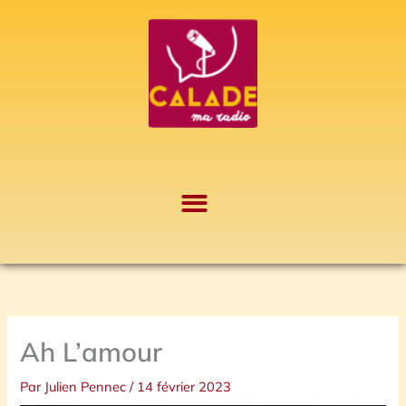
Aller
A
au
r
contenu
c
h
i
v
e
s
Ah L’amour
Par
Julien Pennec
/
14 février 2023