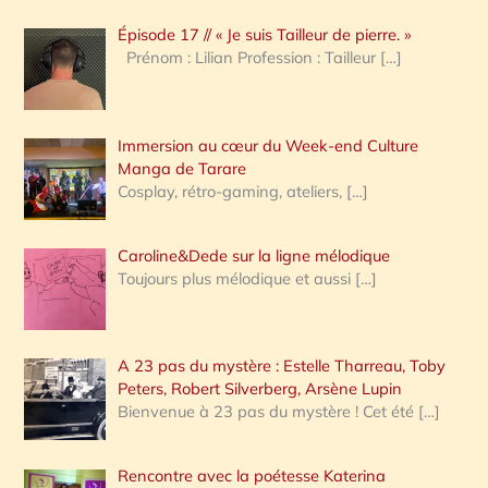
c
Épisode 17 // « Je suis Tailleur de pierre. »
h
Prénom : Lilian Profession : Tailleur
[…]
e
r
Immersion au cœur du Week-end Culture
:
Manga de Tarare
Cosplay, rétro-gaming, ateliers,
[…]
Caroline&Dede sur la ligne mélodique
Toujours plus mélodique et aussi
[…]
A 23 pas du mystère : Estelle Tharreau, Toby
Peters, Robert Silverberg, Arsène Lupin
Bienvenue à 23 pas du mystère ! Cet été
[…]
Rencontre avec la poétesse Katerina