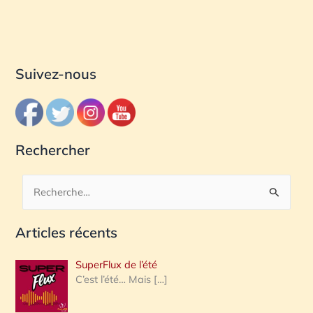
Suivez-nous
Rechercher
R
e
Articles récents
c
h
SuperFlux de l’été
e
C’est l’été… Mais
[…]
r