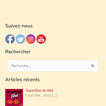
Suivez-nous
Rechercher
R
e
Articles récents
c
h
SuperFlux de l’été
e
C’est l’été… Mais
[…]
r