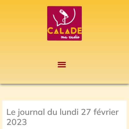
Aller
A
au
r
contenu
c
h
i
v
e
s
Le journal du lundi 27 février
2023