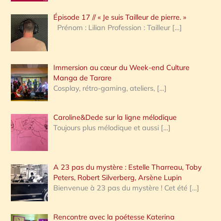
c
Épisode 17 // « Je suis Tailleur de pierre. »
h
Prénom : Lilian Profession : Tailleur
[…]
e
r
Immersion au cœur du Week-end Culture
:
Manga de Tarare
Cosplay, rétro-gaming, ateliers,
[…]
Caroline&Dede sur la ligne mélodique
Toujours plus mélodique et aussi
[…]
A 23 pas du mystère : Estelle Tharreau, Toby
Peters, Robert Silverberg, Arsène Lupin
Bienvenue à 23 pas du mystère ! Cet été
[…]
Rencontre avec la poétesse Katerina