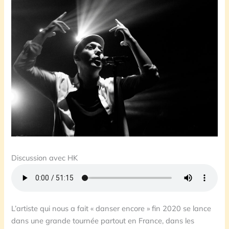
Discussion avec HK
L’artiste qui nous a fait « danser encore » fin 2020 se lance
dans une grande tournée partout en France, dans les