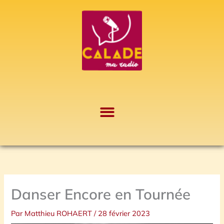
Aller
A
au
r
contenu
c
h
i
v
e
s
Danser Encore en Tournée
Par
Matthieu ROHAERT
/
28 février 2023