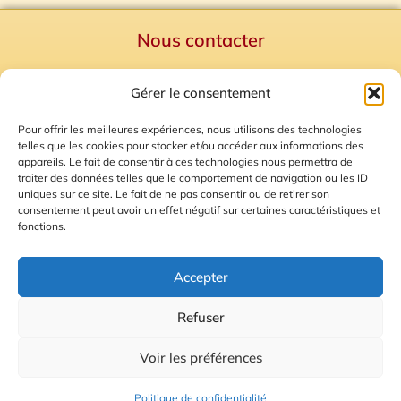
Nous contacter
Politique de confidentialité
Gérer le consentement
Mentions Légales
Plan du site
Pour offrir les meilleures expériences, nous utilisons des technologies
telles que les cookies pour stocker et/ou accéder aux informations des
Gestion des Cookies
appareils. Le fait de consentir à ces technologies nous permettra de
traiter des données telles que le comportement de navigation ou les ID
uniques sur ce site. Le fait de ne pas consentir ou de retirer son
consentement peut avoir un effet négatif sur certaines caractéristiques et
fonctions.
Accepter
Refuser
© 2026 Radio Calade
Voir les préférences
Ecoutez le direct
Politique de confidentialité