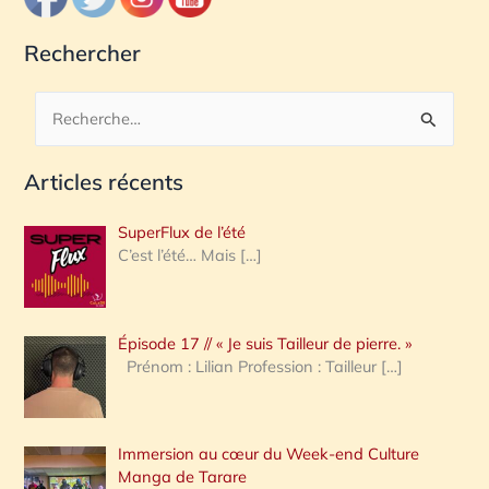
Rechercher
R
e
Articles récents
c
h
SuperFlux de l’été
e
C’est l’été… Mais
[…]
r
c
Épisode 17 // « Je suis Tailleur de pierre. »
h
Prénom : Lilian Profession : Tailleur
[…]
e
r
Immersion au cœur du Week-end Culture
:
Manga de Tarare