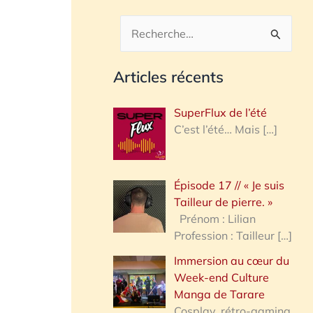
R
e
Articles récents
c
h
SuperFlux de l’été
e
C’est l’été… Mais
[…]
r
c
Épisode 17 // « Je suis
h
Tailleur de pierre. »
e
Prénom : Lilian
Profession : Tailleur
[…]
r
Immersion au cœur du
Week-end Culture
:
Manga de Tarare
Cosplay, rétro-gaming,