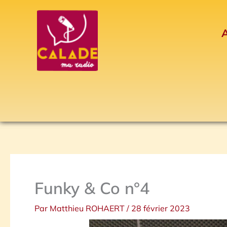
Aller
au
A
contenu
Funky & Co n°4
Par
Matthieu ROHAERT
/
28 février 2023