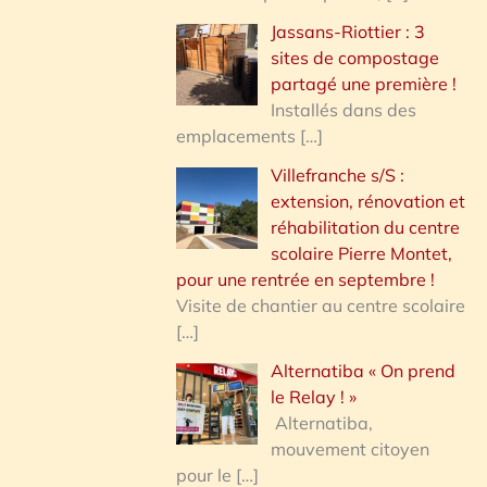
Jassans-Riottier : 3
sites de compostage
partagé une première !
Installés dans des
emplacements
[…]
Villefranche s/S :
extension, rénovation et
réhabilitation du centre
scolaire Pierre Montet,
pour une rentrée en septembre !
Visite de chantier au centre scolaire
[…]
Alternatiba « On prend
le Relay ! »
Alternatiba,
mouvement citoyen
pour le
[…]