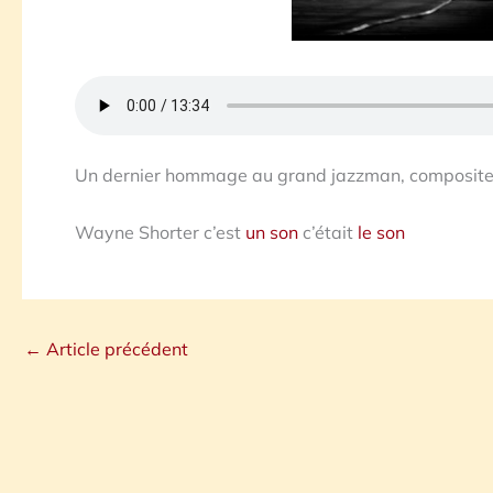
Un dernier hommage au grand jazzman, composite
Wayne Shorter c’est
un son
c’était
le son
←
Article précédent