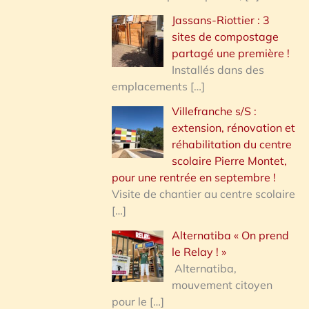
Jassans-Riottier : 3
sites de compostage
partagé une première !
Installés dans des
emplacements
[…]
Villefranche s/S :
extension, rénovation et
réhabilitation du centre
scolaire Pierre Montet,
pour une rentrée en septembre !
Visite de chantier au centre scolaire
[…]
Alternatiba « On prend
le Relay ! »
Alternatiba,
mouvement citoyen
pour le
[…]