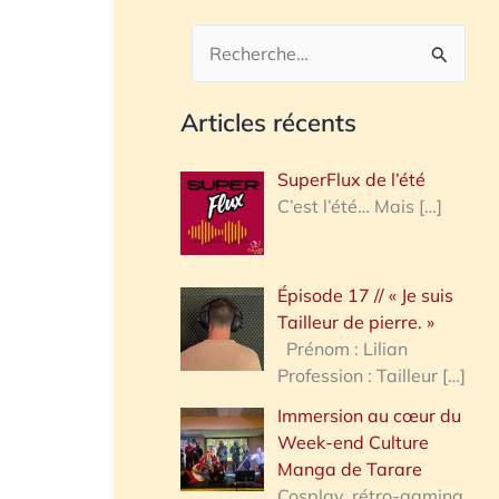
R
e
Articles récents
c
h
SuperFlux de l’été
e
C’est l’été… Mais
[…]
r
c
Épisode 17 // « Je suis
h
Tailleur de pierre. »
e
Prénom : Lilian
Profession : Tailleur
[…]
r
Immersion au cœur du
Week-end Culture
:
Manga de Tarare
Cosplay, rétro-gaming,