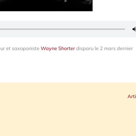
ur et saxoponiste
Wayne Shorter
disparu le 2 mars dernier
Art