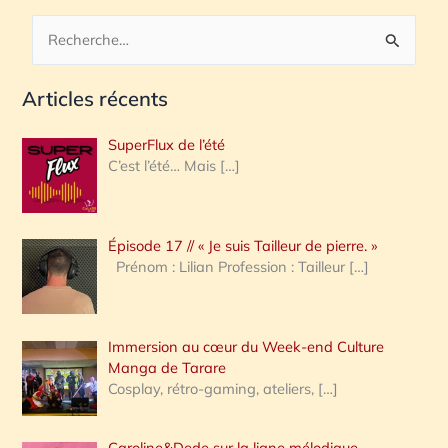
R
e
Articles récents
c
h
SuperFlux de l’été
e
C’est l’été… Mais
[…]
r
c
Épisode 17 // « Je suis Tailleur de pierre. »
h
Prénom : Lilian Profession : Tailleur
[…]
e
r
Immersion au cœur du Week-end Culture
:
Manga de Tarare
Cosplay, rétro-gaming, ateliers,
[…]
Caroline&Dede sur la ligne mélodique