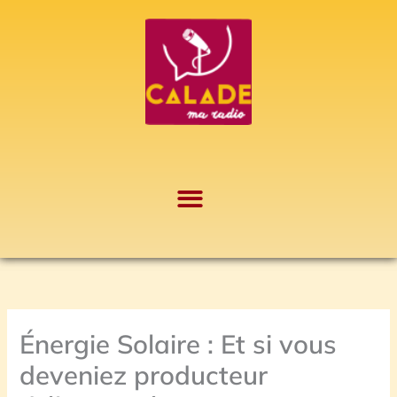
Aller
A
au
r
contenu
c
h
i
v
e
s
Énergie Solaire : Et si vous
deveniez producteur