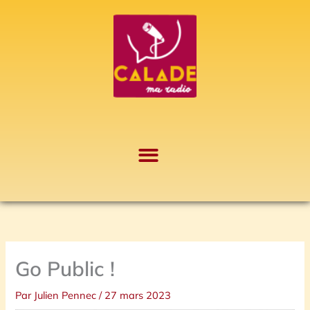
Aller
A
au
r
contenu
c
h
i
v
e
s
Go Public !
Par
Julien Pennec
/
27 mars 2023