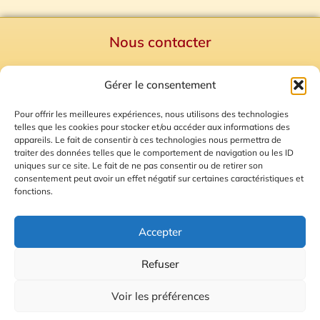
Nous contacter
Politique de confidentialité
Gérer le consentement
Mentions Légales
Plan du site
Pour offrir les meilleures expériences, nous utilisons des technologies
telles que les cookies pour stocker et/ou accéder aux informations des
Gestion des Cookies
appareils. Le fait de consentir à ces technologies nous permettra de
traiter des données telles que le comportement de navigation ou les ID
uniques sur ce site. Le fait de ne pas consentir ou de retirer son
consentement peut avoir un effet négatif sur certaines caractéristiques et
fonctions.
Accepter
Refuser
© 2026 Radio Calade
Voir les préférences
Ecoutez le direct