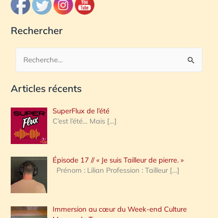
Rechercher
R
e
Articles récents
c
h
SuperFlux de l’été
e
C’est l’été… Mais
[…]
r
c
Épisode 17 // « Je suis Tailleur de pierre. »
h
Prénom : Lilian Profession : Tailleur
[…]
e
r
Immersion au cœur du Week-end Culture
: