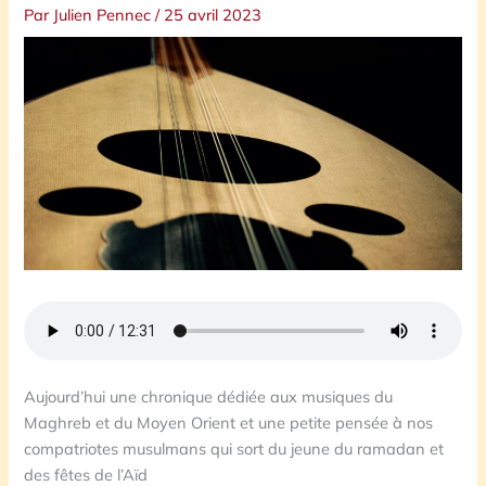
Par
Julien Pennec
/
25 avril 2023
Aujourd’hui une chronique dédiée aux musiques du
Maghreb et du Moyen Orient et une petite pensée à nos
compatriotes musulmans qui sort du jeune du ramadan et
des fêtes de l’Aïd