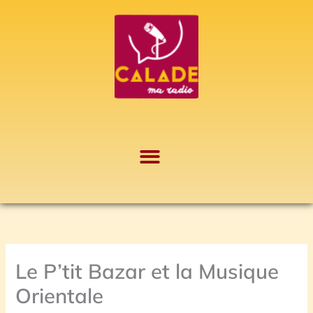
Aller
A
au
r
contenu
c
h
i
v
e
s
Le P’tit Bazar et la Musique
Orientale