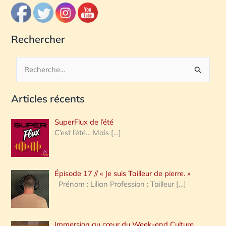
Rechercher
R
e
Articles récents
c
h
SuperFlux de l’été
e
C’est l’été… Mais
[…]
r
c
Épisode 17 // « Je suis Tailleur de pierre. »
h
Prénom : Lilian Profession : Tailleur
[…]
e
r
Immersion au cœur du Week-end Culture