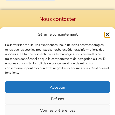
Nous contacter
Politique de confidentialité
Gérer le consentement
Mentions Légales
Plan du site
Pour offrir les meilleures expériences, nous utilisons des technologies
telles que les cookies pour stocker et/ou accéder aux informations des
Gestion des Cookies
appareils. Le fait de consentir à ces technologies nous permettra de
traiter des données telles que le comportement de navigation ou les ID
uniques sur ce site. Le fait de ne pas consentir ou de retirer son
consentement peut avoir un effet négatif sur certaines caractéristiques et
fonctions.
Accepter
Refuser
© 2026 Radio Calade
Voir les préférences