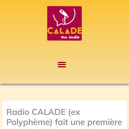
Aller
A
au
r
contenu
c
h
i
v
e
s
Radio CALADE (ex
Polyphème) fait une première