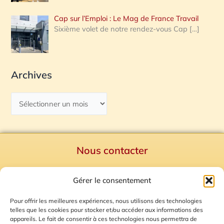
Cap sur l’Emploi : Le Mag de France Travail
Sixième volet de notre rendez-vous Cap
[…]
Archives
Nous contacter
Politique de confidentialité
Gérer le consentement
Mentions Légales
Plan du site
Pour offrir les meilleures expériences, nous utilisons des technologies
telles que les cookies pour stocker et/ou accéder aux informations des
Gestion des Cookies
appareils. Le fait de consentir à ces technologies nous permettra de