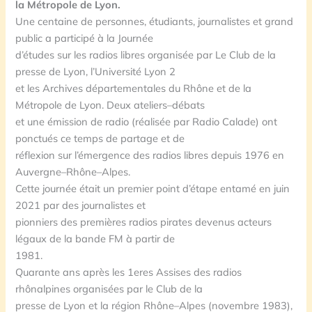
la Métropole de Lyon.
Une centaine de personnes, étudia
nt
s, journalistes et grand
public a participé à la Journée
d’études sur les radios libres organisée par Le
Clu
b de la
presse de Lyon, l’Université Lyon 2
et les Archives départementales du Rhône et de la
Métropole de Lyon. Deux ateliers
–
débats
et une émission de radio (réalisée par Radio Calade) ont
ponctués ce temps de partage et de
réflexion sur l’émergence d
es
radios libres depuis 1976 en
Auvergne
–
Rhône
–
Alpes.
Cette journée était un premier point d’étape entamé en juin
2021 par des journalistes et
pionniers des premières radios pirates devenus acteurs
légaux de la bande FM à partir de
1981.
Quarante ans a
prè
s les 1eres Assises des radios
rhônalpines
organisées par le Club de la
presse de Lyon et la région Rhône
–
Alpes (novembre 1983),