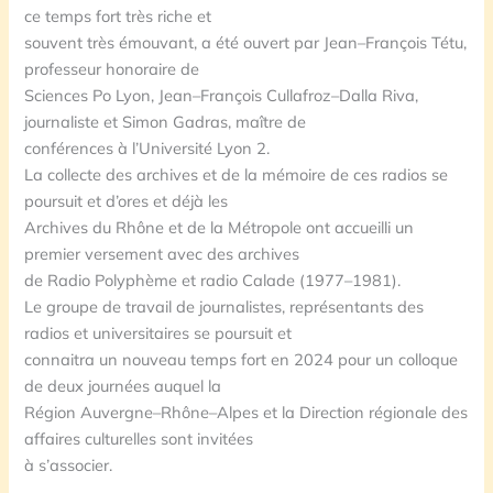
ce temps fort très riche et
souvent très émouvant, a été ouvert par Jean
–
François Tétu,
professeur honoraire de
Sciences Po
Lyo
n,
Jean
–
François
Cullafroz
–
Dalla
Riva,
journaliste et Simon Gadras, maître de
conférences à l’Université Lyon 2.
La collecte des archives et de la mémoire de ces radios se
poursuit et d’ores et déjà les
Archives du Rhône et de la Métropole ont accueil
li
un
premier versement avec
d
es archives
de Radio Polyphème
et radio Calade
(1977
–
1981)
.
Le groupe de travail de journalistes, représentant
s
des
radios et universitaires
se poursuit et
c
onnaitra un nouveau temps fort en 2024 pour un co
lloque
de deux jour
née
s auquel la
Région Auvergne
–
Rhône
–
Alpes et la Direction régionale des
affaires culturelles
sont invitées
à s’associer.