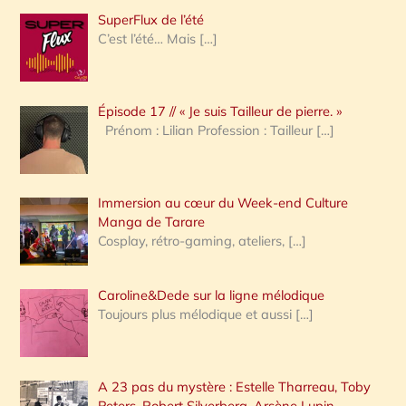
h
SuperFlux de l’été
e
C’est l’été… Mais
[…]
r
c
Épisode 17 // « Je suis Tailleur de pierre. »
h
Prénom : Lilian Profession : Tailleur
[…]
e
r
Immersion au cœur du Week-end Culture
:
Manga de Tarare
Cosplay, rétro-gaming, ateliers,
[…]
Caroline&Dede sur la ligne mélodique
Toujours plus mélodique et aussi
[…]
A 23 pas du mystère : Estelle Tharreau, Toby
Peters, Robert Silverberg, Arsène Lupin