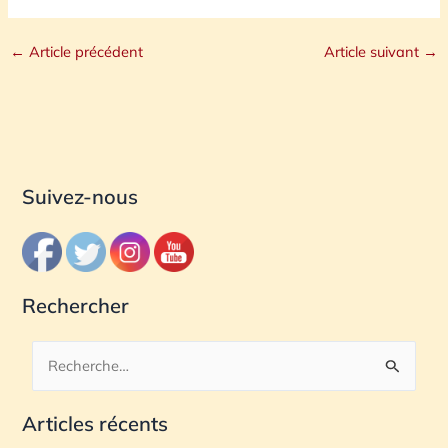
←
Article précédent
Article suivant
→
Suivez-nous
Rechercher
R
e
Articles récents
c