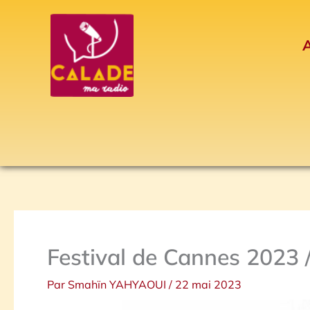
Aller
au
A
contenu
Festival de Cannes 2023 
Par
Smahïn YAHYAOUI
/
22 mai 2023