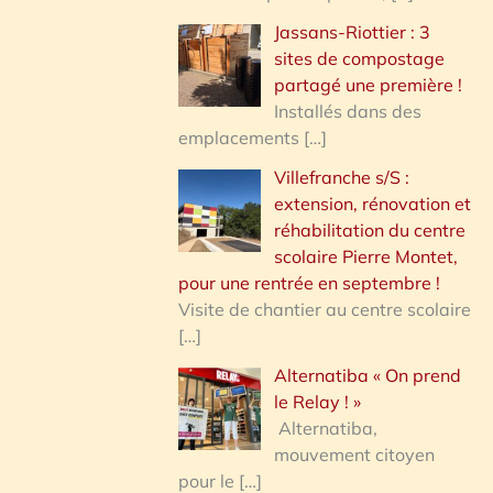
Jassans-Riottier : 3
sites de compostage
partagé une première !
Installés dans des
emplacements
[…]
Villefranche s/S :
extension, rénovation et
réhabilitation du centre
scolaire Pierre Montet,
pour une rentrée en septembre !
Visite de chantier au centre scolaire
[…]
Alternatiba « On prend
le Relay ! »
Alternatiba,
mouvement citoyen
pour le
[…]