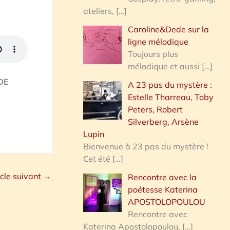
ateliers,
[…]
Caroline&Dede sur la
ligne mélodique
Toujours plus
mélodique et aussi
[…]
 DE
A 23 pas du mystère :
Estelle Tharreau, Toby
Peters, Robert
Silverberg, Arsène
Lupin
Bienvenue à 23 pas du mystère !
Cet été
[…]
icle suivant
→
Rencontre avec la
poétesse Katerina
APOSTOLOPOULOU
Rencontre avec
Katerina Apostolopoulou,
[…]