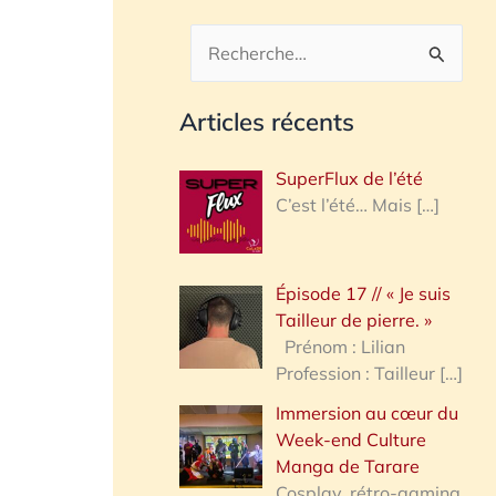
R
e
Articles récents
c
h
SuperFlux de l’été
e
C’est l’été… Mais
[…]
r
c
Épisode 17 // « Je suis
h
Tailleur de pierre. »
e
Prénom : Lilian
Profession : Tailleur
[…]
r
Immersion au cœur du
Week-end Culture
:
Manga de Tarare
Cosplay, rétro-gaming,