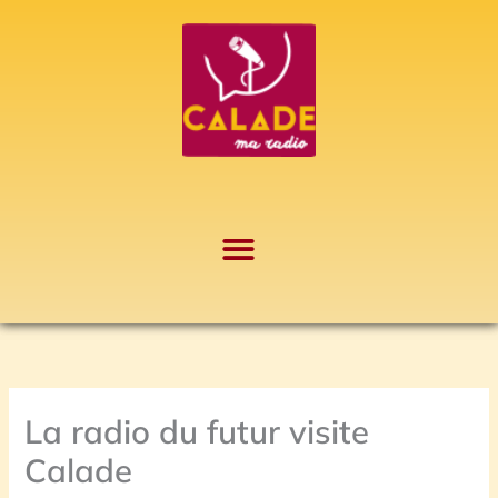
Aller
A
au
r
contenu
c
h
i
v
e
s
La radio du futur visite
Calade