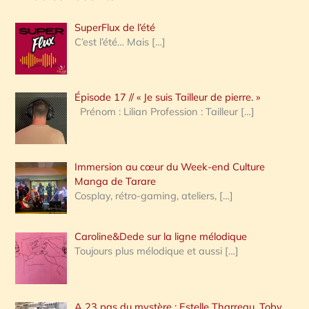
h
SuperFlux de l’été
e
C’est l’été… Mais
[…]
r
c
Épisode 17 // « Je suis Tailleur de pierre. »
h
Prénom : Lilian Profession : Tailleur
[…]
e
r
Immersion au cœur du Week-end Culture
:
Manga de Tarare
Cosplay, rétro-gaming, ateliers,
[…]
Caroline&Dede sur la ligne mélodique
Toujours plus mélodique et aussi
[…]
A 23 pas du mystère : Estelle Tharreau, Toby