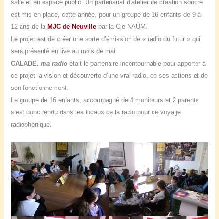
salle et en espace public.
Un partenariat d’atelier de création sonore
est mis en place, cette année, pour un groupe de 16 enfants de 9 à
12 ans de la
MJC de Neuville
par la Cie NAÜM.
Le projet est de créer une sorte d’émission de « radio du futur » qui
sera présenté en live au mois de mai.
CALADE,
ma radio
était le partenaire incontournable pour apporter à
ce projet la vision et découverte d’une vrai radio, de ses actions et de
son fonctionnement.
Le groupe de 16 enfants, accompagné de 4 moniteurs et 2 parents
s’est donc rendu dans les locaux de la radio pour ce voyage
radiophonique.