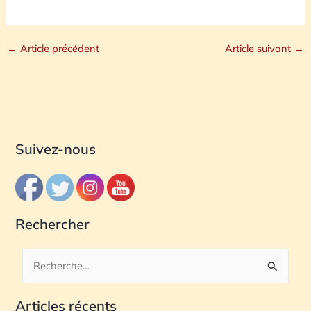
←
Article précédent
Article suivant
→
Suivez-nous
Rechercher
R
e
Articles récents
c