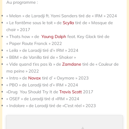
Au programme :
« Melan » de Laradji ft. Yami Sanders tiré de « IRM » 2024
« Le fantôme sous le toit » de
Scylla
tiré de « Masque de
chair » 2017
« Thats how » de
Young
Dolph
feat. Key Glock tiré de
« Paper Route Franck » 2022
« Leila » de Laradji tiré d’« IRM » 2024
« BBM » de Vanilla tiré de « Shaker »
« Vide quand t’es pas là » de
Zamdane
tiré de « Couleur de
ma peine » 2022
« Intro » de
Novax
tiré d’ « Oxymore » 2023
« PBO » de Laradji tiré d’« IRM » 2024
«Drug You Should Try It de
Travis Scott
2017
« OSEF » de Laradji tiré d «IRM » 2024
« Indolore » de Laradji tiré de «C’est réel » 2023