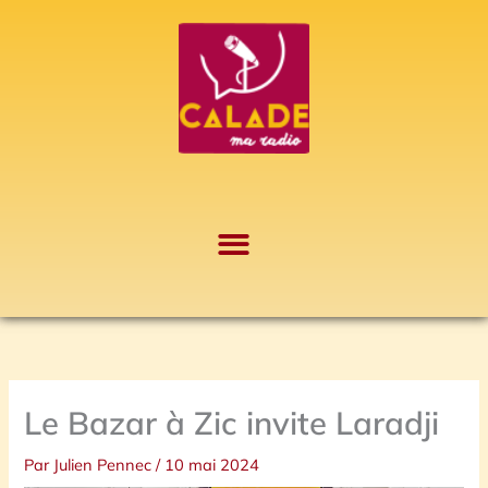
Aller
A
au
r
contenu
c
h
i
v
e
s
Le Bazar à Zic invite Laradji
Par
Julien Pennec
/
10 mai 2024