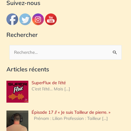
Suivez-nous
Rechercher
R
e
Articles récents
c
h
SuperFlux de l’été
e
C’est l’été… Mais
[…]
r
c
Épisode 17 // « Je suis Tailleur de pierre. »
h
Prénom : Lilian Profession : Tailleur
[…]
e
r