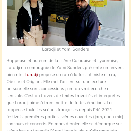
Laradji et Yami Sanders
Rappeuse et auteure de la scène Caladoise et Lyonnaise,
Laradji en compagnie de Yami Sanders présente un univers
bien elle.
Laradji
propose un rap à la fois intimiste et cru,
Obscur et Originel. Elle met l’accent sur une écriture
personnelle sans concessions ; un rap vrai, écorché et
sensible. C’est au travers de textes travaillés et interprétés
que Laradji aime à transmettre de fortes émotions. La
rappeuse foule les scènes françaises depuis l’été 2021 :
festivals, premières parties, scènes ouvertes (jam, open mic),
concours et concerts. En mars dernier, elle se démarque sur
scène lors du tremplin l’Ampli beaujolais, qu’elle remporte.