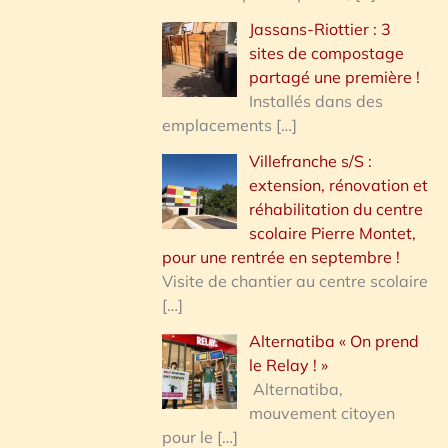
Jassans-Riottier : 3
sites de compostage
partagé une première !
Installés dans des
emplacements
[…]
Villefranche s/S :
extension, rénovation et
réhabilitation du centre
scolaire Pierre Montet,
pour une rentrée en septembre !
Visite de chantier au centre scolaire
[…]
Alternatiba « On prend
le Relay ! »
Alternatiba,
mouvement citoyen
pour le
[…]