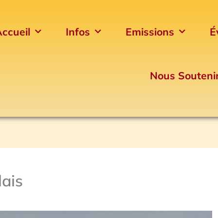
ccueil
Infos
Emissions
É
Nous Souteni
lais