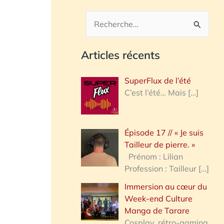
R
e
Articles récents
c
h
SuperFlux de l’été
e
C’est l’été… Mais
[…]
r
c
Épisode 17 // « Je suis
h
Tailleur de pierre. »
e
Prénom : Lilian
Profession : Tailleur
[…]
r
Immersion au cœur du
Week-end Culture
:
Manga de Tarare
Cosplay, rétro-gaming,