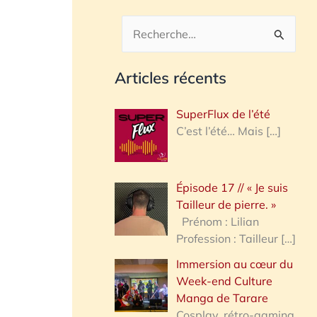
R
e
Articles récents
c
h
SuperFlux de l’été
e
C’est l’été… Mais
[…]
r
c
Épisode 17 // « Je suis
h
Tailleur de pierre. »
e
Prénom : Lilian
Profession : Tailleur
[…]
r
Immersion au cœur du
Week-end Culture
:
Manga de Tarare
Cosplay, rétro-gaming,