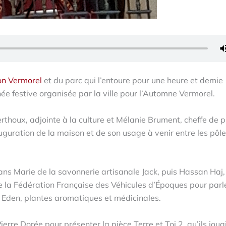
n Vermorel
et du parc qui l’entoure pour une heure et demie
née festive organisée par la ville pour l’Automne Vermorel.
houx, adjointe à la culture et Mélanie Brument, cheffe de p
nauguration de la maison et de son usage à venir entre les pôl
ns Marie de la savonnerie artisanale Jack, puis Hassan Haj, 
de la Fédération Française des Véhicules d’Époques pour parl
 Eden, plantes aromatiques et médicinales.
erre Dorée pour présenter la pièce Terre et Toi 2, qu’ils jouai