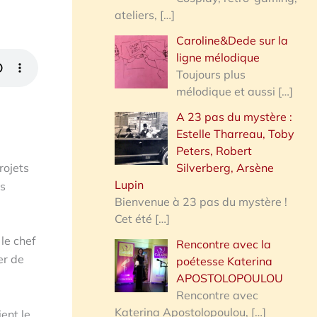
ateliers,
[…]
Caroline&Dede sur la
ligne mélodique
Toujours plus
mélodique et aussi
[…]
A 23 pas du mystère :
Estelle Tharreau, Toby
Peters, Robert
rojets
Silverberg, Arsène
Lupin
es
Bienvenue à 23 pas du mystère !
Cet été
[…]
le chef
Rencontre avec la
er de
poétesse Katerina
APOSTOLOPOULOU
Rencontre avec
Katerina Apostolopoulou,
[…]
ent le