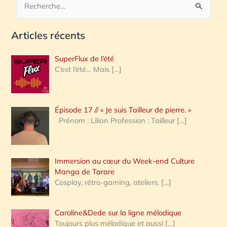
R
e
Articles récents
c
h
SuperFlux de l’été
e
C’est l’été… Mais
[…]
r
c
Épisode 17 // « Je suis Tailleur de pierre. »
h
Prénom : Lilian Profession : Tailleur
[…]
e
r
Immersion au cœur du Week-end Culture
:
Manga de Tarare
Cosplay, rétro-gaming, ateliers,
[…]
Caroline&Dede sur la ligne mélodique
Toujours plus mélodique et aussi
[…]