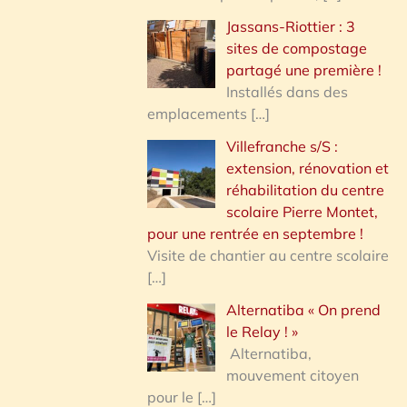
Jassans-Riottier : 3
sites de compostage
partagé une première !
Installés dans des
emplacements
[…]
Villefranche s/S :
extension, rénovation et
réhabilitation du centre
scolaire Pierre Montet,
pour une rentrée en septembre !
Visite de chantier au centre scolaire
[…]
Alternatiba « On prend
le Relay ! »
Alternatiba,
mouvement citoyen
pour le
[…]