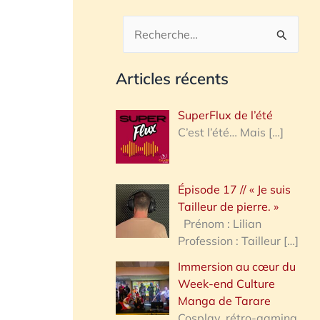
R
e
Articles récents
c
h
SuperFlux de l’été
e
C’est l’été… Mais
[…]
r
c
Épisode 17 // « Je suis
h
Tailleur de pierre. »
e
Prénom : Lilian
Profession : Tailleur
[…]
r
Immersion au cœur du
Week-end Culture
:
Manga de Tarare
Cosplay, rétro-gaming,