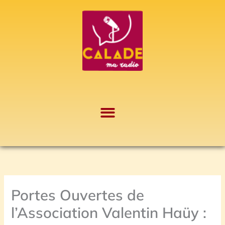
Aller
A
au
r
contenu
c
h
i
v
e
s
Portes Ouvertes de
l’Association Valentin Haüy :