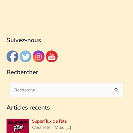
Suivez-nous
Rechercher
R
e
Articles récents
c
h
SuperFlux de l’été
e
C’est l’été… Mais
[…]