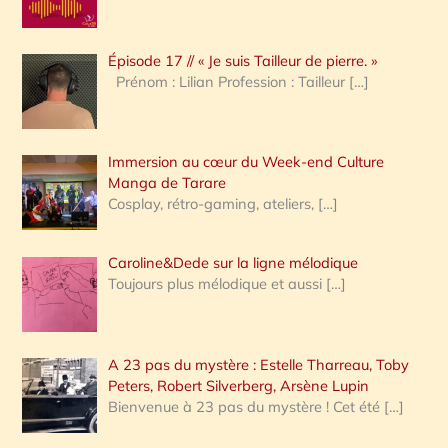
r
c
Épisode 17 // « Je suis Tailleur de pierre. »
h
Prénom : Lilian Profession : Tailleur
[…]
e
r
Immersion au cœur du Week-end Culture
:
Manga de Tarare
Cosplay, rétro-gaming, ateliers,
[…]
Caroline&Dede sur la ligne mélodique
Toujours plus mélodique et aussi
[…]
A 23 pas du mystère : Estelle Tharreau, Toby
Peters, Robert Silverberg, Arsène Lupin
Bienvenue à 23 pas du mystère ! Cet été
[…]