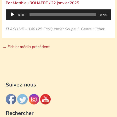
Par
Matthieu ROHAERT
/
22 janvier 2025
Lecteur
00:00
00:00
audio
FLASH VB – 140125 EcoQuartier Soupe 1
. Genre : Other.
←
Fichier média précédent
Suivez-nous
Rechercher