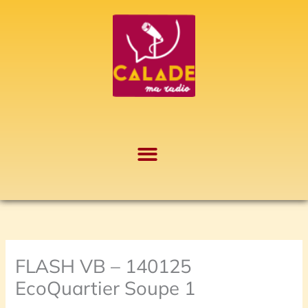
Aller
A
au
r
contenu
c
h
i
v
e
s
FLASH VB – 140125
EcoQuartier Soupe 1