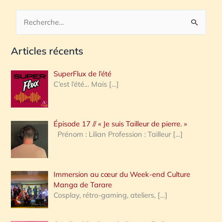
R
e
Articles récents
c
h
SuperFlux de l’été
e
C’est l’été… Mais
[…]
r
c
Épisode 17 // « Je suis Tailleur de pierre. »
h
Prénom : Lilian Profession : Tailleur
[…]
e
r
Immersion au cœur du Week-end Culture
:
Manga de Tarare
Cosplay, rétro-gaming, ateliers,
[…]