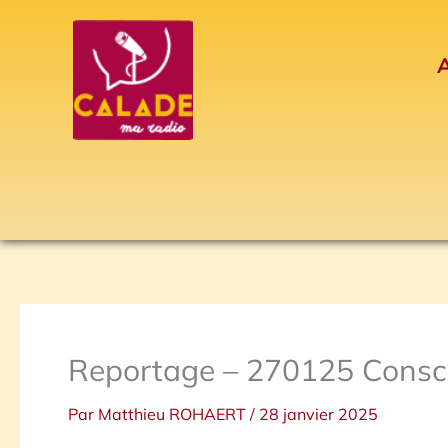
Aller
au
A
contenu
Reportage – 270125 Conscr
Par
Matthieu ROHAERT
/
28 janvier 2025