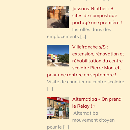
Jassans-Riottier : 3
sites de compostage
partagé une première !
Installés dans des
emplacements
[…]
Villefranche s/S :
extension, rénovation et
réhabilitation du centre
scolaire Pierre Montet,
pour une rentrée en septembre !
Visite de chantier au centre scolaire
[…]
Alternatiba « On prend
le Relay ! »
Alternatiba,
mouvement citoyen
pour le
[…]