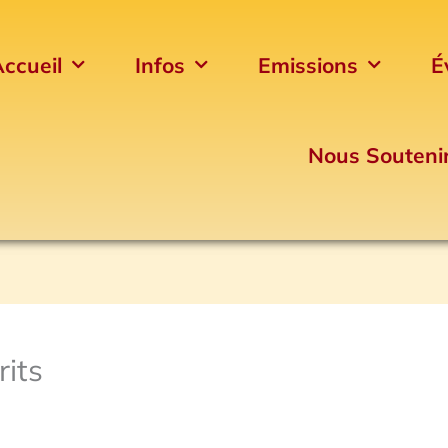
ccueil
Infos
Emissions
É
Nous Souteni
its