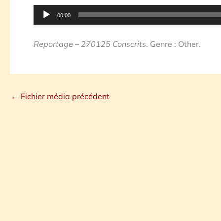
Lecteur
00:00
audio
Reportage – 270125 Conscrits
. Genre : Other.
←
Fichier média précédent