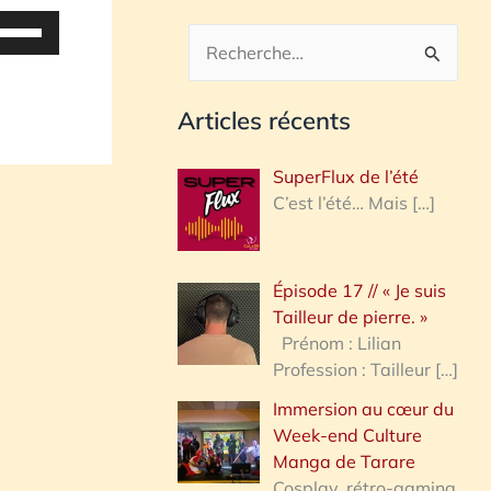
tilisez
es
R
lèches
e
aut/bas
Articles récents
c
our
h
ugmenter
SuperFlux de l’été
u
e
C’est l’été… Mais
[…]
iminuer
r
c
olume.
Épisode 17 // « Je suis
h
Tailleur de pierre. »
e
Prénom : Lilian
Profession : Tailleur
[…]
r
Immersion au cœur du
Week-end Culture
:
Manga de Tarare
Cosplay, rétro-gaming,