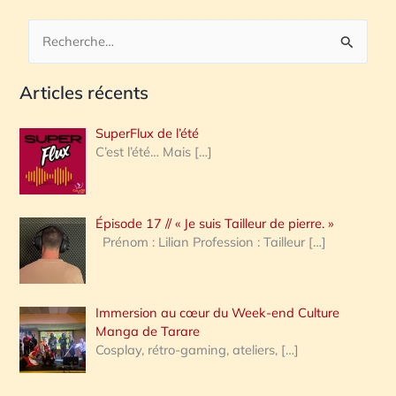
R
e
Articles récents
c
h
SuperFlux de l’été
e
C’est l’été… Mais
[…]
r
c
Épisode 17 // « Je suis Tailleur de pierre. »
h
Prénom : Lilian Profession : Tailleur
[…]
e
r
Immersion au cœur du Week-end Culture
:
Manga de Tarare
Cosplay, rétro-gaming, ateliers,
[…]