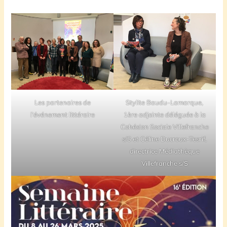
Les partenaires de
Stylite Baudu-Lamarque,
l’événement littéraire
1ère adjointe déléguée à la
Cohésion Sociale Villefranche
s/S et Céline Ducroux-Tesrif,
directrice Médiathèque
Villefranche s/S