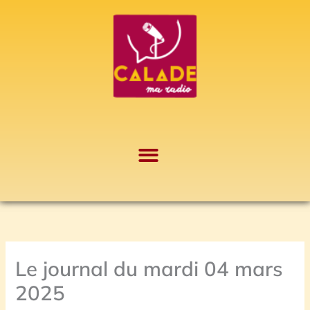
Aller
A
au
r
contenu
c
h
i
v
e
s
Le journal du mardi 04 mars
2025