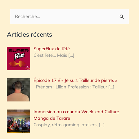
R
e
Articles récents
c
h
SuperFlux de l’été
e
C’est l’été… Mais
[…]
r
c
Épisode 17 // « Je suis Tailleur de pierre. »
h
Prénom : Lilian Profession : Tailleur
[…]
e
r
Immersion au cœur du Week-end Culture
:
Manga de Tarare
Cosplay, rétro-gaming, ateliers,
[…]