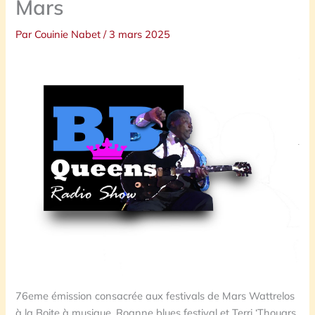
Mars
Par
Couinie Nabet
/
3 mars 2025
76eme émission consacrée aux festivals de Mars Wattrelos
à la Boite à musique, Roanne blues festival et Terri ‘Thouars