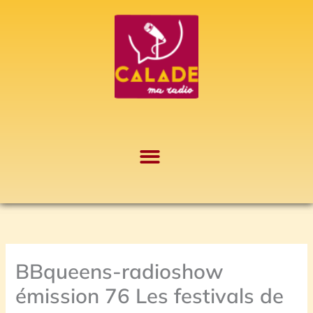
Aller
A
au
r
contenu
c
h
i
v
e
s
BBqueens-radioshow
émission 76 Les festivals de