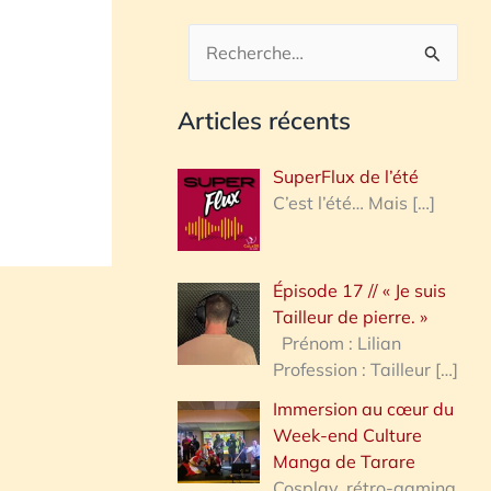
R
e
Articles récents
c
h
SuperFlux de l’été
e
C’est l’été… Mais
[…]
r
c
Épisode 17 // « Je suis
h
Tailleur de pierre. »
e
Prénom : Lilian
Profession : Tailleur
[…]
r
Immersion au cœur du
Week-end Culture
:
Manga de Tarare
Cosplay, rétro-gaming,