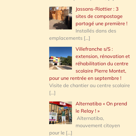
Jassans-Riottier : 3
sites de compostage
partagé une première !
Installés dans des
emplacements
[…]
Villefranche s/S :
extension, rénovation et
réhabilitation du centre
scolaire Pierre Montet,
pour une rentrée en septembre !
Visite de chantier au centre scolaire
[…]
Alternatiba « On prend
le Relay ! »
Alternatiba,
mouvement citoyen
pour le
[…]