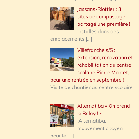
Jassans-Riottier : 3
sites de compostage
partagé une première !
Installés dans des
emplacements
[…]
Villefranche s/S :
extension, rénovation et
réhabilitation du centre
scolaire Pierre Montet,
pour une rentrée en septembre !
Visite de chantier au centre scolaire
[…]
Alternatiba « On prend
le Relay ! »
Alternatiba,
mouvement citoyen
pour le
[…]