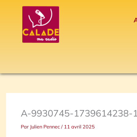
Aller
au
A
contenu
A-9930745-1739614238-
Par
Julien Pennec
/
11 avril 2025