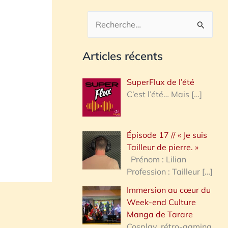
R
e
Articles récents
c
h
SuperFlux de l’été
e
C’est l’été… Mais
[…]
r
c
Épisode 17 // « Je suis
h
Tailleur de pierre. »
e
Prénom : Lilian
Profession : Tailleur
[…]
r
Immersion au cœur du
Week-end Culture
:
Manga de Tarare
Cosplay, rétro-gaming,