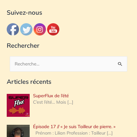
Suivez-nous
Rechercher
R
e
Articles récents
c
h
SuperFlux de l’été
e
C’est l’été… Mais
[…]
r
c
Épisode 17 // « Je suis Tailleur de pierre. »
h
Prénom : Lilian Profession : Tailleur
[…]
e