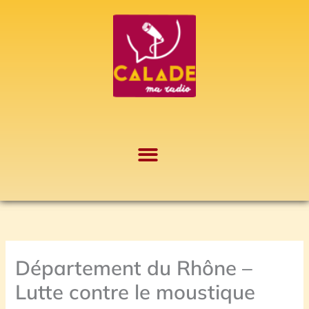
Aller
A
au
r
contenu
c
h
i
v
e
s
Département du Rhône –
Lutte contre le moustique