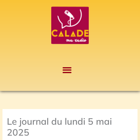
Aller
A
au
r
contenu
c
h
i
v
e
s
Le journal du lundi 5 mai
2025