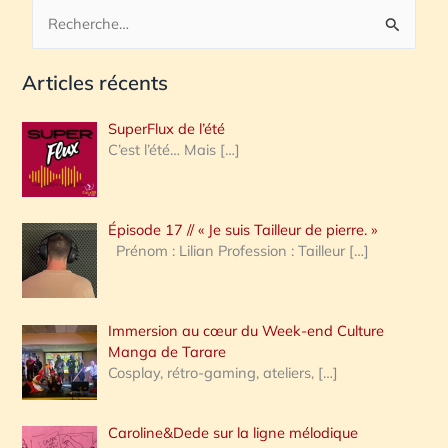
R
e
Articles récents
c
h
SuperFlux de l’été
e
C’est l’été… Mais
[…]
r
c
Épisode 17 // « Je suis Tailleur de pierre. »
h
Prénom : Lilian Profession : Tailleur
[…]
e
r
Immersion au cœur du Week-end Culture
:
Manga de Tarare
Cosplay, rétro-gaming, ateliers,
[…]
Caroline&Dede sur la ligne mélodique