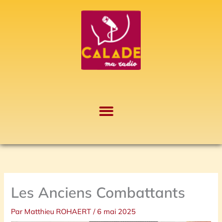
Aller
A
au
r
contenu
c
h
i
v
e
s
Les Anciens Combattants
Par
Matthieu ROHAERT
/
6 mai 2025