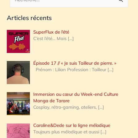
R
e
Articles récents
c
h
SuperFlux de l’été
e
C’est l’été… Mais
[…]
r
c
Épisode 17 // « Je suis Tailleur de pierre. »
h
Prénom : Lilian Profession : Tailleur
[…]
e
r
Immersion au cœur du Week-end Culture
:
Manga de Tarare
Cosplay, rétro-gaming, ateliers,
[…]
Caroline&Dede sur la ligne mélodique
Toujours plus mélodique et aussi
[…]