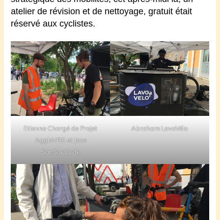
atelier de révision et de nettoyage, gratuit était
réservé aux cyclistes.
Etienne Chargé de Projet
Abraham LavoVélo
AggloVBS et Jaco
SanSouCycle