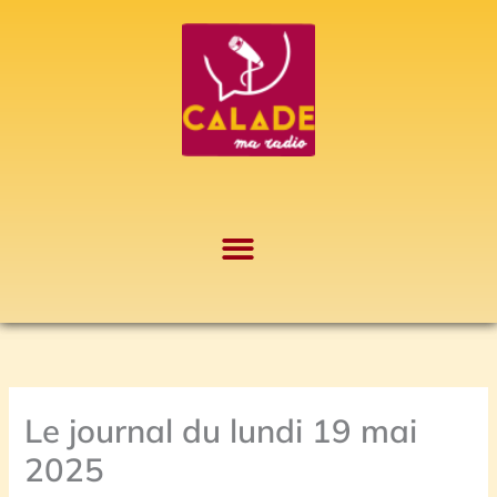
Aller
A
au
r
contenu
c
h
i
v
e
s
Le journal du lundi 19 mai
2025