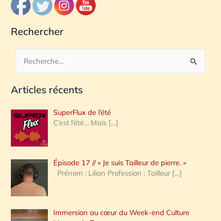
Rechercher
R
e
Articles récents
c
h
SuperFlux de l’été
e
C’est l’été… Mais
[…]
r
c
Épisode 17 // « Je suis Tailleur de pierre. »
h
Prénom : Lilian Profession : Tailleur
[…]
e
r
Immersion au cœur du Week-end Culture
: