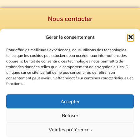
Nous contacter
Politique de confidentialité
Gérer le consentement
Mentions Légales
Plan du site
Pour offrir les meilleures expériences, nous utilisons des technologies
telles que les cookies pour stocker et/ou accéder aux informations des
Gestion des Cookies
appareils. Le fait de consentir à ces technologies nous permettra de
traiter des données telles que le comportement de navigation ou les ID
uniques sur ce site. Le fait de ne pas consentir ou de retirer son
consentement peut avoir un effet négatif sur certaines caractéristiques et
fonctions.
Accepter
Refuser
© 2026 Radio Calade
Voir les préférences
Ecoutez le direct