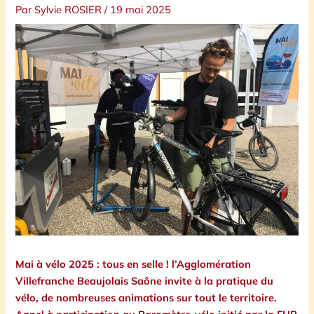
Par
Sylvie ROSIER
/
19 mai 2025
Mai à vélo 2025 : tous en selle ! l’Agglomération
Villefranche Beaujolais Saône invite à la pratique du
vélo, de nombreuses animations sur tout le territoire.