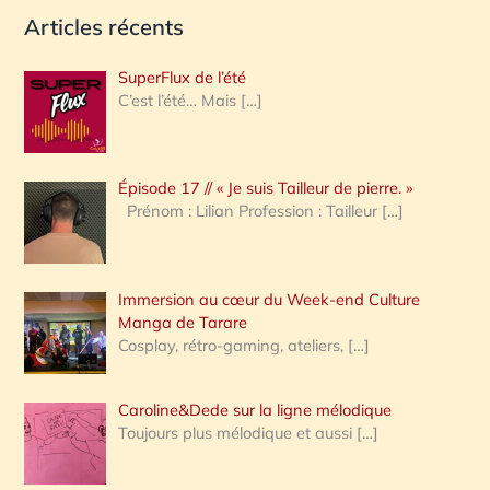
Articles récents
c
h
SuperFlux de l’été
e
C’est l’été… Mais
[…]
r
c
Épisode 17 // « Je suis Tailleur de pierre. »
h
Prénom : Lilian Profession : Tailleur
[…]
e
r
Immersion au cœur du Week-end Culture
:
Manga de Tarare
Cosplay, rétro-gaming, ateliers,
[…]
Caroline&Dede sur la ligne mélodique
Toujours plus mélodique et aussi
[…]