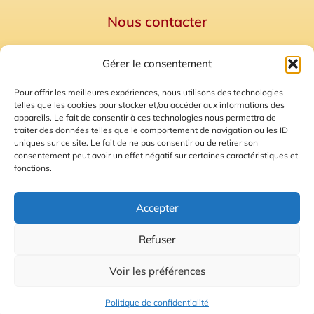
Nous contacter
Politique de confidentialité
Gérer le consentement
Mentions Légales
Plan du site
Pour offrir les meilleures expériences, nous utilisons des technologies
telles que les cookies pour stocker et/ou accéder aux informations des
Gestion des Cookies
appareils. Le fait de consentir à ces technologies nous permettra de
traiter des données telles que le comportement de navigation ou les ID
uniques sur ce site. Le fait de ne pas consentir ou de retirer son
consentement peut avoir un effet négatif sur certaines caractéristiques et
fonctions.
Accepter
Refuser
© 2026 Radio Calade
Voir les préférences
Ecoutez le direct
Politique de confidentialité