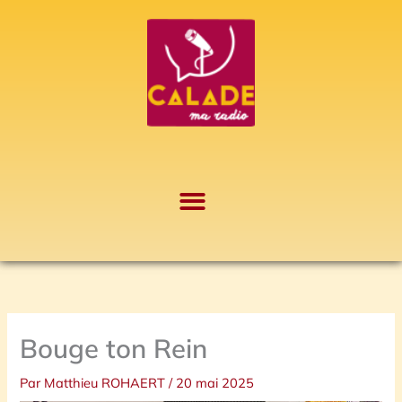
Aller
A
au
r
contenu
c
h
i
v
e
s
Bouge ton Rein
Par
Matthieu ROHAERT
/
20 mai 2025