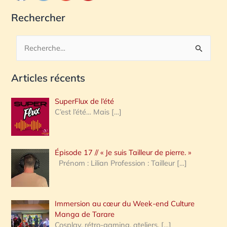
Rechercher
R
e
Articles récents
c
h
SuperFlux de l’été
e
C’est l’été… Mais
[…]
r
c
Épisode 17 // « Je suis Tailleur de pierre. »
h
Prénom : Lilian Profession : Tailleur
[…]
e
r
Immersion au cœur du Week-end Culture
:
Manga de Tarare
Cosplay, rétro-gaming, ateliers,
[…]