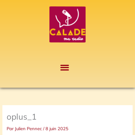
Aller
A
au
r
contenu
c
h
i
v
e
s
oplus_1
Par
Julien Pennec
/
8 juin 2025