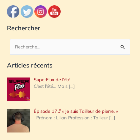
Rechercher
R
e
Articles récents
c
h
SuperFlux de l’été
e
C’est l’été… Mais
[…]
r
c
Épisode 17 // « Je suis Tailleur de pierre. »
h
Prénom : Lilian Profession : Tailleur
[…]
e
r