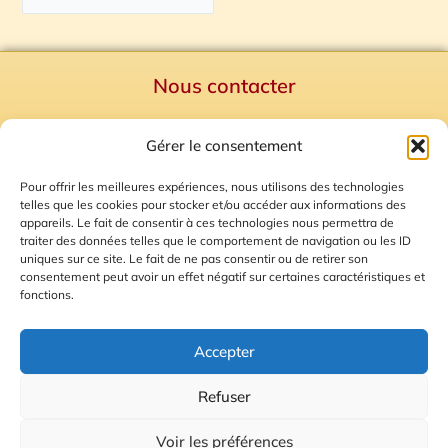
Nous contacter
Politique de confidentialité
Gérer le consentement
Mentions Légales
Plan du site
Pour offrir les meilleures expériences, nous utilisons des technologies
telles que les cookies pour stocker et/ou accéder aux informations des
Gestion des Cookies
appareils. Le fait de consentir à ces technologies nous permettra de
traiter des données telles que le comportement de navigation ou les ID
uniques sur ce site. Le fait de ne pas consentir ou de retirer son
consentement peut avoir un effet négatif sur certaines caractéristiques et
fonctions.
Accepter
Refuser
© 2026 Radio Calade
Voir les préférences